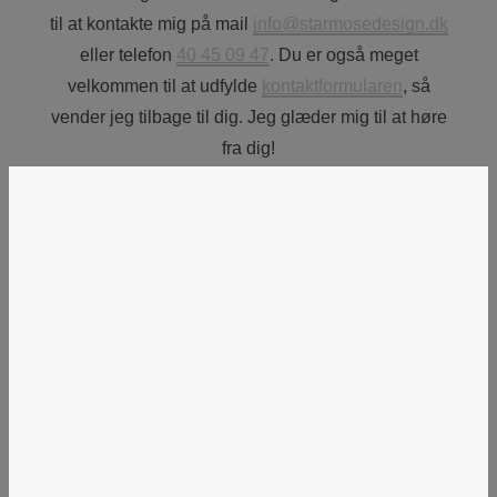
til at kontakte mig på mail
info@starmosedesign.dk
eller telefon
40 45 09 47
. Du er også meget
velkommen til at udfylde
kontaktformularen
, så
vender jeg tilbage til dig. Jeg glæder mig til at høre
fra dig!