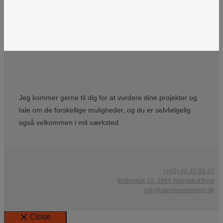
Jeg kommer gerne til dig for at vurdere dine projekter og
tale om de forskellige muligheder, og du er selvfølgelig
også velkommen i mit værksted.
(+45) 40 45 09 47
Bolbrohøj 10, 2960 Rungsted Kyst
info@starmosedesign.dk
Close