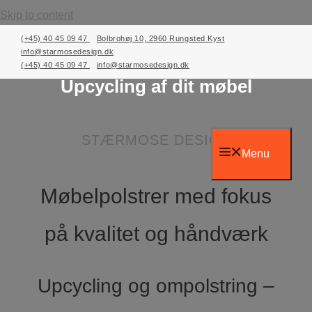
Skip to content
(+45) 40 45 09 47
Bolbrohøj 10, 2960 Rungsted Kyst
STÆRMOSE DESIGN
info@starmosedesign.dk
(+45) 40 45 09 47
info@starmosedesign.dk
Upcycling af dit møbel
STÆRMOSE DESIGN
Menu
Møbelpolstrer med fokus
på kvalitet og håndværk
Upcycling og ompolstring –