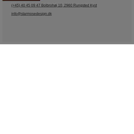
(+45) 40 45 09 47
Bolbrohøj 10, 2960 Rungsted Kyst
info@starmosedesign.dk